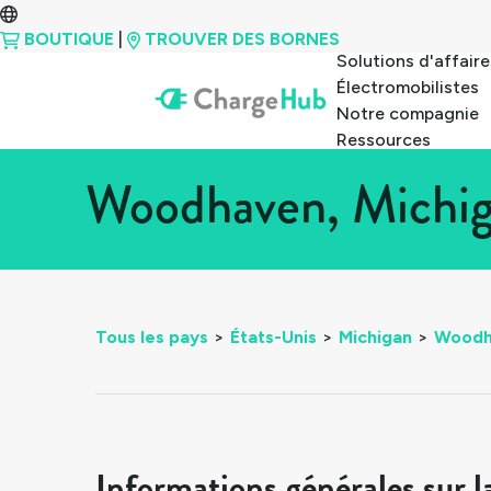
BOUTIQUE
|
TROUVER DES BORNES
Solutions d'affaire
Électromobilistes
Notre compagnie
Ressources
Woodhaven, Michiga
Tous les pays
>
États-Unis
>
Michigan
>
Woodh
Informations générales sur l