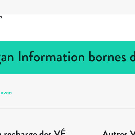
s
n Information bornes 
aven
a recharge des VÉ
Autres V