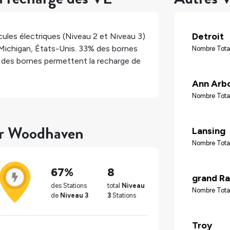
Detroit
ules électriques (Niveau 2 et Niveau 3)
Michigan
,
États-Unis
.
33%
des bornes
Nombre Total
des bornes permettent la recharge de
Ann Arb
Nombre Tota
our Woodhaven
Lansing
Nombre Total
67%
8
grand Ra
des Stations
total
Niveau
Nombre Tota
de
Niveau 3
3
Stations
Troy