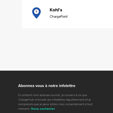
Kohl's
ChargePoint
Abonnez-vous à notre infolettre
En entrant mon adresse courriel, je consens à ce que
ChargeHub m’envoie ses infolettres régulièrement et je
comprends que je peux retirer mon consentement à tout
moment.
Nous contacter