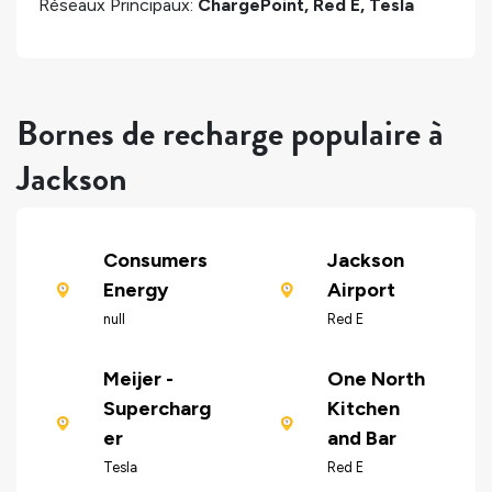
Réseaux Principaux:
ChargePoint, Red E, Tesla
Bornes de recharge populaire à
Jackson
Consumers
Jackson
Energy
Airport
null
Red E
Meijer -
One North
Supercharg
Kitchen
er
and Bar
Tesla
Red E