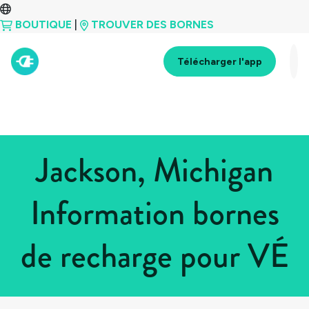
BOUTIQUE
|
TROUVER DES BORNES
Télécharger l'app
Jackson, Michigan
Information bornes
de recharge pour VÉ
Tous les pays
>
États-Unis
>
Michigan
>
Jackson