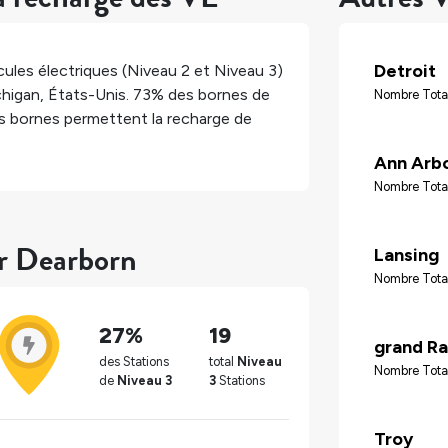
Detroit
ules électriques (Niveau 2 et Niveau 3)
higan
,
États-Unis
.
73%
des bornes de
Nombre Total
 bornes permettent la recharge de
Ann Arb
Nombre Tota
ur Dearborn
Lansing
Nombre Total
27%
19
grand Ra
des Stations
total
Niveau
Nombre Tota
de
Niveau 3
3
Stations
Troy