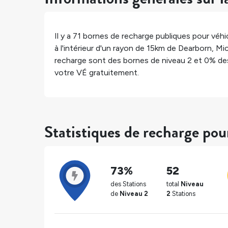
Il y a
71
bornes de recharge publiques pour véhic
à l'intérieur d'un rayon de 15km de
Dearborn
,
Mic
recharge sont des bornes de niveau 2 et
0%
des
votre VÉ gratuitement.
Statistiques de recharge po
73%
52
des Stations
total
Niveau
de
Niveau 2
2
Stations