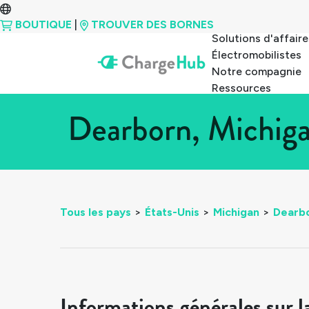
BOUTIQUE
|
TROUVER DES BORNES
Solutions d'affaire
Électromobilistes
Notre compagnie
Ressources
Dearborn, Michiga
Tous les pays
>
États-Unis
>
Michigan
>
Dearb
Informations générales sur l