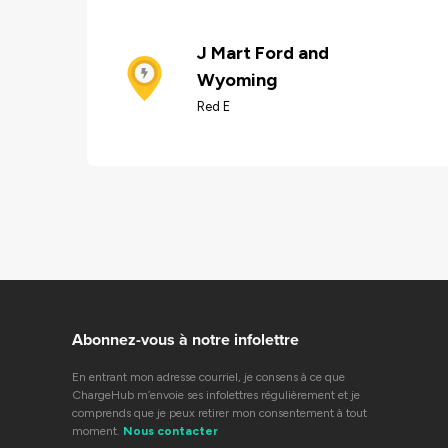
J Mart Ford and
Wyoming
Red E
Abonnez-vous à notre infolettre
En entrant mon adresse courriel, je consens à ce que
ChargeHub m’envoie ses infolettres régulièrement et je
comprends que je peux retirer mon consentement à tout
moment.
Nous contacter