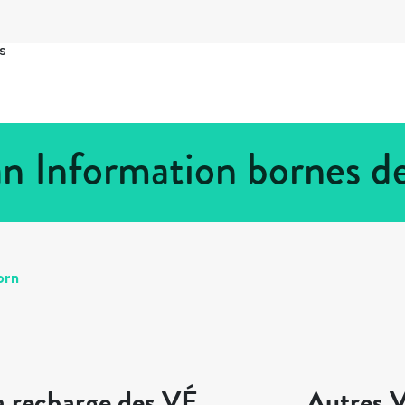
s
n Information bornes d
orn
a recharge des VÉ
Autres V