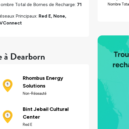
ombre Total de Bornes de Recharge:
71
Nombre Total
éseaux Principaux:
Red E, None,
VConnect
e à Dearborn
Rhombus Energy
Solutions
Non-Réseauté
Bint Jebail Cultural
Center
Red E