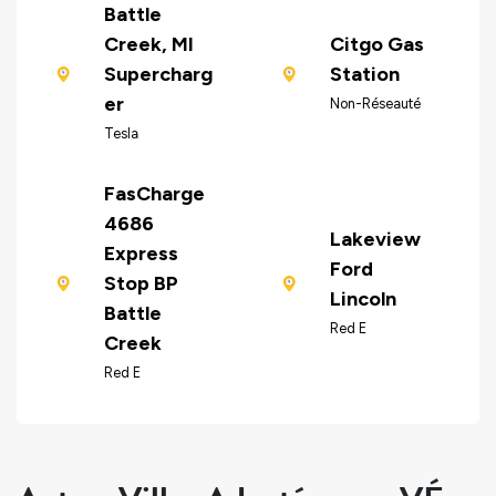
Battle
Creek, MI
Citgo Gas
Supercharg
Station
er
Non-Réseauté
Tesla
FasCharge
4686
Lakeview
Express
Ford
Stop BP
Lincoln
Battle
Red E
Creek
Red E