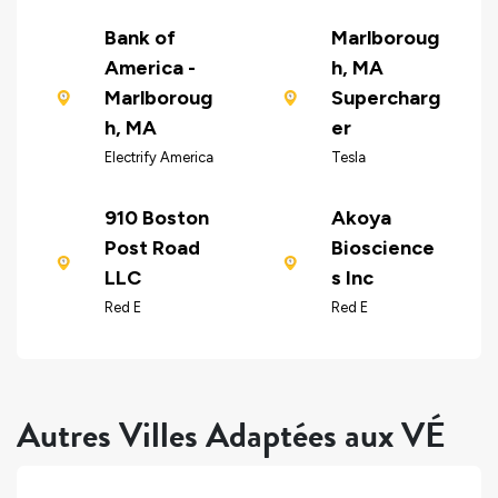
Bank of
Marlboroug
America -
h, MA
Marlboroug
Supercharg
h, MA
er
Electrify America
Tesla
910 Boston
Akoya
Post Road
Bioscience
LLC
s Inc
Red E
Red E
Autres Villes Adaptées aux VÉ