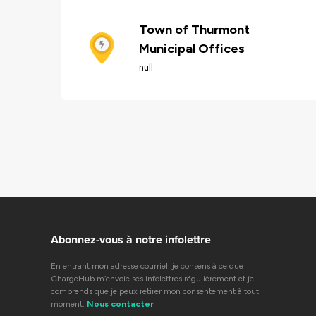
Town of Thurmont
Municipal Offices
null
Abonnez-vous à notre infolettre
En entrant mon adresse courriel, je consens à ce que
ChargeHub m’envoie ses infolettres régulièrement et je
comprends que je peux retirer mon consentement à tout
moment.
Nous contacter