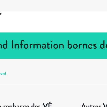
s
d Information bornes d
ont
a recharge des VÉ
Autres V