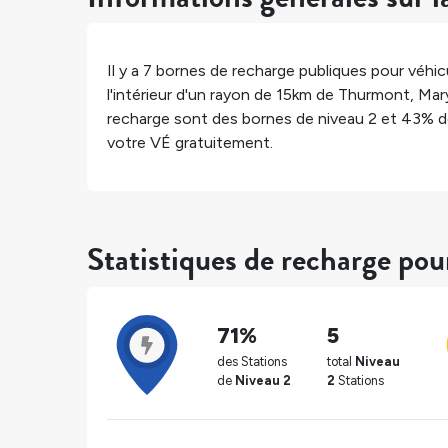
Il y a
7
bornes de recharge publiques pour véhicu
l'intérieur d'un rayon de 15km de
Thurmont
,
Mar
recharge sont des bornes de niveau 2 et
43%
d
votre VÉ gratuitement.
Statistiques de recharge po
71%
5
des Stations
total
Niveau
de
Niveau 2
2
Stations