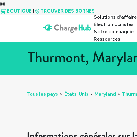
BOUTIQUE
|
TROUVER DES BORNES
Solutions d'affaire
Électromobilistes
Notre compagnie
Ressources
Thurmont, Marylan
Tous les pays
>
États-Unis
>
Maryland
>
Thurm
Informations générales sur l