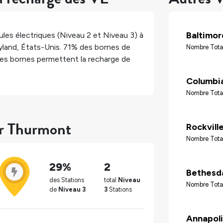
Baltimor
les électriques (Niveau 2 et Niveau 3) à
yland
,
États-Unis
.
71%
des bornes de
Nombre Tota
es bornes permettent la recharge de
Columbi
Nombre Tota
ur Thurmont
Rockvill
Nombre Total
29%
2
Bethesd
des Stations
total
Niveau
Nombre Tota
de
Niveau 3
3
Stations
Annapoli