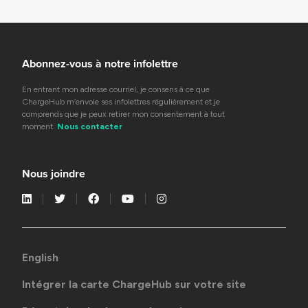
Abonnez-vous à notre infolettre
En entrant mon adresse courriel, je consens à ce que
ChargeHub m’envoie ses infolettres régulièrement et je
comprends que je peux retirer mon consentement à tout
moment.
Nous contacter
Nous joindre
English
Intégrer la carte ChargeHub sur votre site