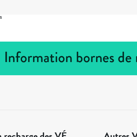
s
 Information bornes de
a recharge des VÉ
Autres V