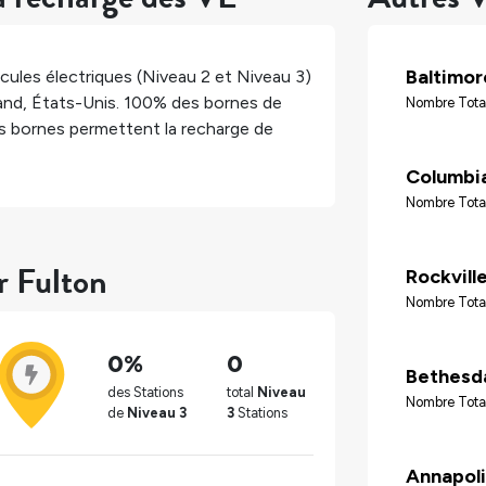
Baltimor
cules électriques (Niveau 2 et Niveau 3)
and
,
États-Unis
.
100%
des bornes de
Nombre Tota
 bornes permettent la recharge de
Columbi
Nombre Tota
r Fulton
Rockvill
Nombre Total
0%
0
Bethesd
des Stations
total
Niveau
Nombre Tota
de
Niveau 3
3
Stations
Annapoli