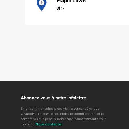
Maple Lawn
Blink
Abonnez-vous à notre infolettre
En entrant mon adresse courriel, je consens à ce que
ChargeHub m’envoie ses infolettres régulièrement et je
comprends que je peux retirer mon consentement à tout
moment.
Nous contacter