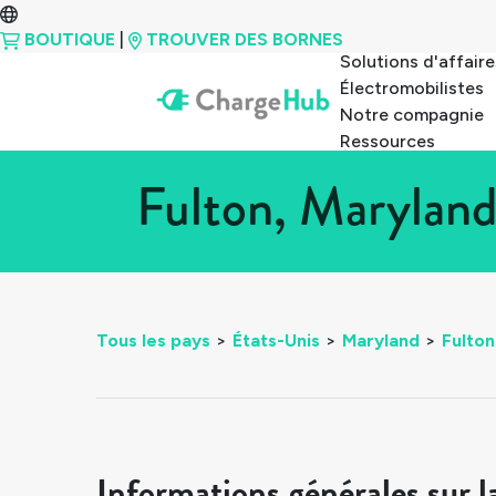
BOUTIQUE
|
TROUVER DES BORNES
Solutions d'affaire
Électromobilistes
Notre compagnie
Ressources
Fulton, Maryland
Tous les pays
>
États-Unis
>
Maryland
>
Fulton
Informations générales sur l