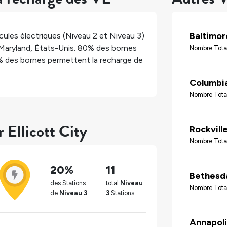
Baltimor
ules électriques (Niveau 2 et Niveau 3)
Maryland
,
États-Unis
.
80%
des bornes
Nombre Tota
%
des bornes permettent la recharge de
Columbi
Nombre Tota
 Ellicott City
Rockvill
Nombre Total
20%
11
Bethesd
des Stations
total
Niveau
Nombre Tota
de
Niveau 3
3
Stations
Annapoli