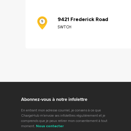
9421 Frederick Road
SWTCH
Abonnez-vous à notre infolettre
En entrant mon adresse courriel, je consens à ce que
ChargeHub m’envoie ses infolettres régulièrement et je
comprends que je peux retirer mon consentement à tout
moment.
Nous contacter