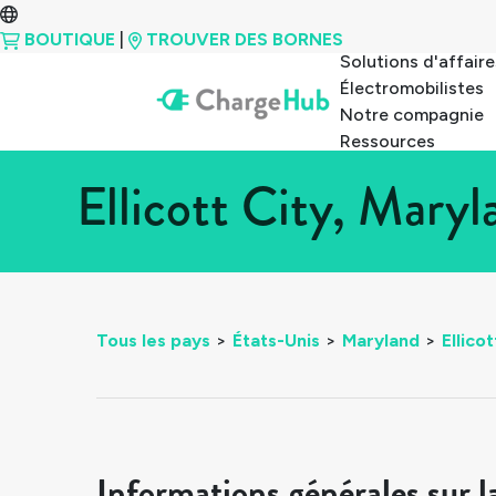
BOUTIQUE
|
TROUVER DES BORNES
Solutions d'affaire
Électromobilistes
Notre compagnie
Ressources
Ellicott City, Mary
Tous les pays
>
États-Unis
>
Maryland
>
Ellicot
Informations générales sur l