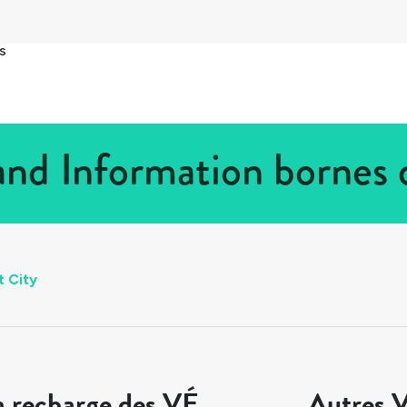
s
land Information bornes
t City
a recharge des VÉ
Autres V