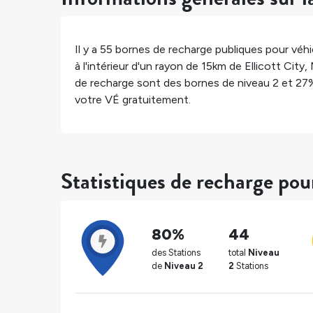
Il y a
55
bornes de recharge publiques pour véhic
à l'intérieur d'un rayon de 15km de
Ellicott City
,
de recharge sont des bornes de niveau 2 et
27
votre VÉ gratuitement.
Statistiques de recharge pour
80%
44
des Stations
total
Niveau
de
Niveau 2
2
Stations