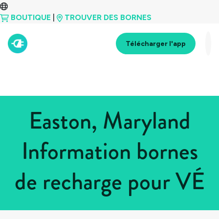
BOUTIQUE
|
TROUVER DES BORNES
Télécharger l'app
Easton, Maryland
Information bornes
de recharge pour VÉ
Tous les pays
>
États-Unis
>
Maryland
>
Easton