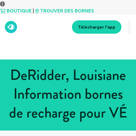
BOUTIQUE
|
TROUVER DES BORNES
Télécharger l'app
DeRidder, Louisiane
Information bornes
de recharge pour VÉ
Tous les pays
>
États-Unis
>
Louisiane
>
DeRidder