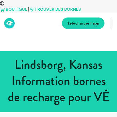
BOUTIQUE
|
TROUVER DES BORNES
Télécharger l'app
Lindsborg, Kansas
Information bornes
de recharge pour VÉ
Tous les pays
>
États-Unis
>
Kansas
>
Lindsborg