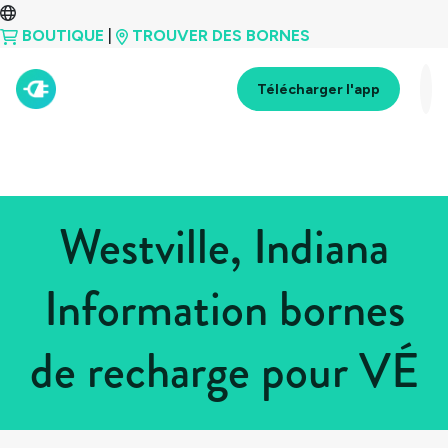
BOUTIQUE
|
TROUVER DES BORNES
Télécharger l'app
Westville, Indiana
Information bornes
de recharge pour VÉ
Tous les pays
>
États-Unis
>
Indiana
>
Westville