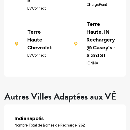
e
ChargePoint
EVConnect
Terre
Terre
Haute, IN
Haute
Rechargery
Chevrolet
@ Casey's -
S 3rd St
EVConnect
IONNA
Autres Villes Adaptées aux VÉ
Indianapolis
Nombre Total de Bornes de Recharge: 262