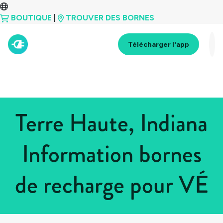
BOUTIQUE
|
TROUVER DES BORNES
Télécharger l'app
Terre Haute, Indiana
Information bornes
de recharge pour VÉ
Tous les pays
>
États-Unis
>
Indiana
>
Terre Haute