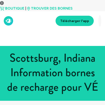
BOUTIQUE
|
TROUVER DES BORNES
Télécharger l'app
Scottsburg, Indiana
Information bornes
de recharge pour VÉ
Tous les pays
>
États-Unis
>
Indiana
>
Scottsburg