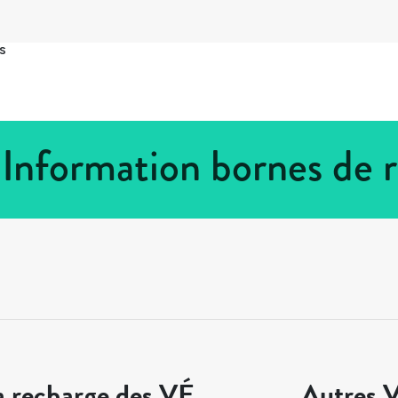
s
 Information bornes de
a recharge des VÉ
Autres V