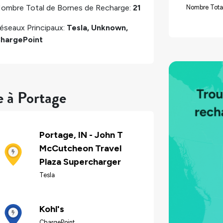
ombre Total de Bornes de Recharge:
21
Nombre Tota
éseaux Principaux:
Tesla, Unknown,
hargePoint
e à Portage
Portage, IN - John T
McCutcheon Travel
Plaza Supercharger
Tesla
Kohl's
ChargePoint