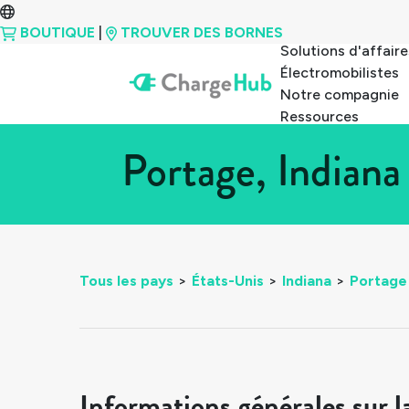
BOUTIQUE
|
TROUVER DES BORNES
Solutions d'affaire
Électromobilistes
Notre compagnie
Ressources
Portage, Indiana
Tous les pays
>
États-Unis
>
Indiana
>
Portage
Informations générales sur l