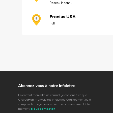
Réseau Inconnu
Fronius USA
null
Abonnez-vous à notre infolettre
En entrant mon adresse courriel, je consens à ce que
ChargeHub m’envoie ses infolettres régulièrement et je
comprends que je peux retirer mon consentement à tout
moment.
Nous contacter