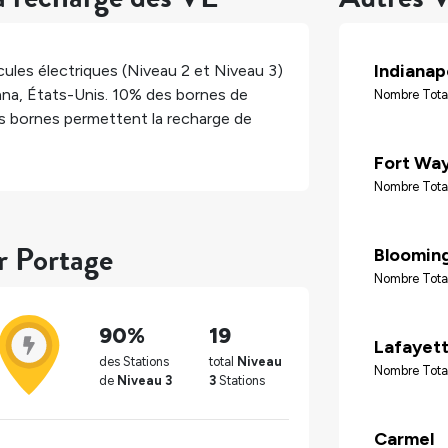
Indianap
ules électriques (Niveau 2 et Niveau 3)
ana
,
États-Unis
.
10%
des bornes de
Nombre Tota
 bornes permettent la recharge de
Fort Wa
Nombre Tota
r Portage
Bloomin
Nombre Total
90%
19
Lafayet
des Stations
total
Niveau
Nombre Tota
de
Niveau 3
3
Stations
Carmel