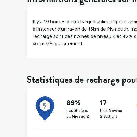
Il y a
19
bornes de recharge publiques pour véhic
à l'intérieur d'un rayon de 15km de
Plymouth
,
In
recharge sont des bornes de niveau 2 et
42%
d
votre VÉ gratuitement.
Statistiques de recharge po
89%
17
des Stations
total
Niveau
de
Niveau 2
2
Stations