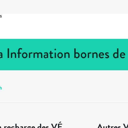
s
a Information bornes de
h
a recharge des VÉ
Autres V