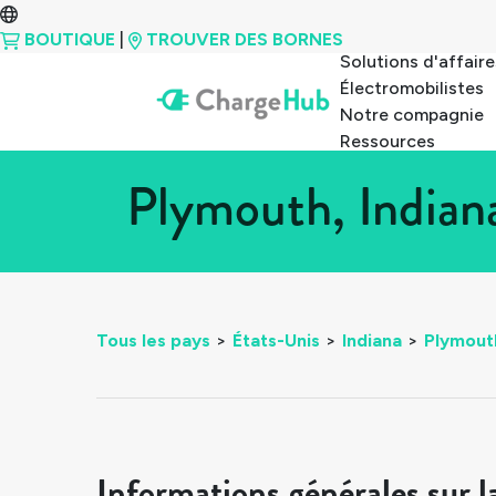
BOUTIQUE
|
TROUVER DES BORNES
Solutions d'affaire
Électromobilistes
Notre compagnie
Ressources
Plymouth, Indian
Tous les pays
>
États-Unis
>
Indiana
>
Plymout
Informations générales sur l