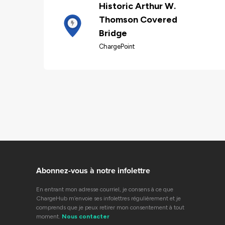
Historic Arthur W.
Thomson Covered
Bridge
ChargePoint
Abonnez-vous à notre infolettre
En entrant mon adresse courriel, je consens à ce que
ChargeHub m’envoie ses infolettres régulièrement et je
comprends que je peux retirer mon consentement à tout
moment.
Nous contacter