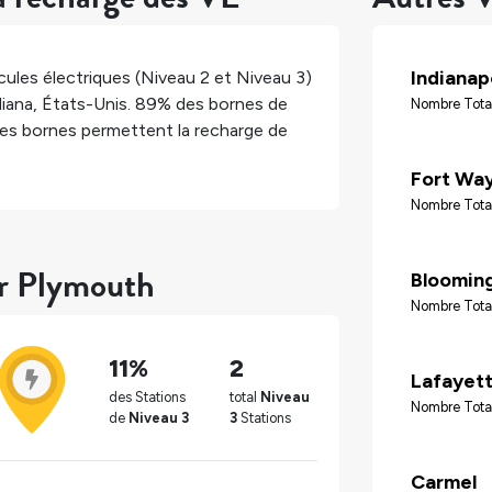
Indianap
ules électriques (Niveau 2 et Niveau 3)
diana
,
États-Unis
.
89%
des bornes de
Nombre Tota
es bornes permettent la recharge de
Fort Wa
Nombre Tota
ur Plymouth
Bloomin
Nombre Total
11%
2
Lafayet
des Stations
total
Niveau
Nombre Tota
de
Niveau 3
3
Stations
Carmel