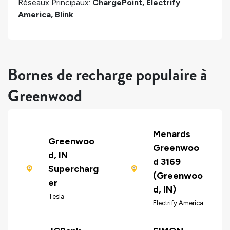
Réseaux Principaux:
ChargePoint, Electrify
America, Blink
Bornes de recharge populaire à
Greenwood
Menards
Greenwoo
Greenwoo
d, IN
d 3169
Supercharg
(Greenwoo
er
d, IN)
Tesla
Electrify America