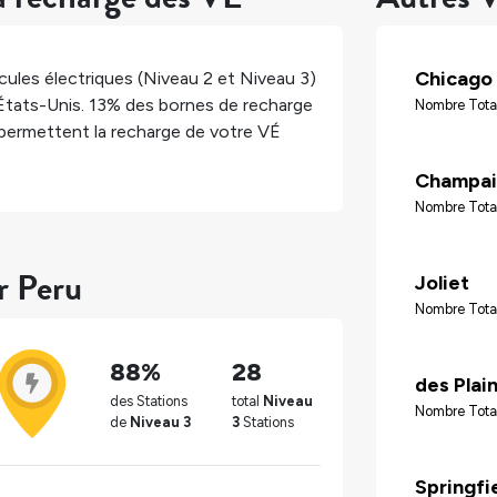
Chicago
ules électriques (Niveau 2 et Niveau 3)
États-Unis
.
13%
des bornes de recharge
Nombre Tota
permettent la recharge de votre VÉ
Champai
Nombre Total
r Peru
Joliet
Nombre Tota
88%
28
des Plai
des Stations
total
Niveau
Nombre Tota
de
Niveau 3
3
Stations
Springfi