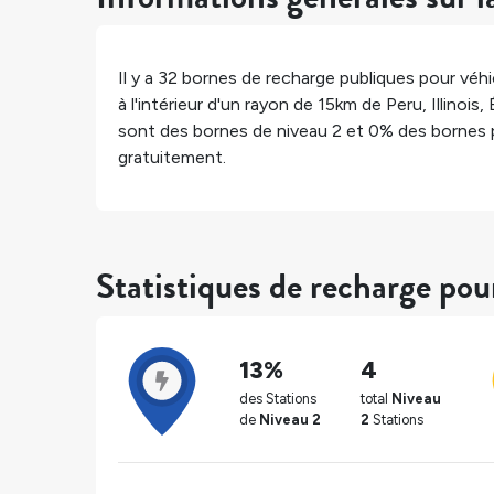
Il y a
32
bornes de recharge publiques pour véhic
à l'intérieur d'un rayon de 15km de
Peru
,
Illinois
,
sont des bornes de niveau 2 et
0%
des bornes 
gratuitement.
Statistiques de recharge pou
13%
4
des Stations
total
Niveau
de
Niveau 2
2
Stations