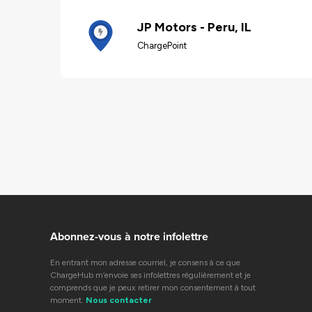
JP Motors - Peru, IL
ChargePoint
Abonnez-vous à notre infolettre
En entrant mon adresse courriel, je consens à ce que
ChargeHub m’envoie ses infolettres régulièrement et je
comprends que je peux retirer mon consentement à tout
moment.
Nous contacter