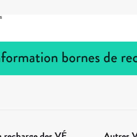
s
 Information bornes de r
a recharge des VÉ
Autres V