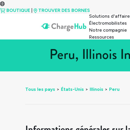
BOUTIQUE
|
TROUVER DES BORNES
Solutions d'affaire
Électromobilistes
Notre compagnie
Ressources
Peru, Illinois
Tous les pays
>
États-Unis
>
Illinois
>
Peru
Informations générales sur l