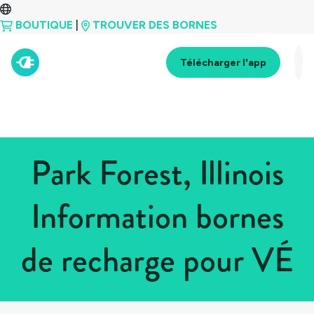
BOUTIQUE
|
TROUVER DES BORNES
Télécharger l'app
Park Forest, Illinois
Information bornes
de recharge pour VÉ
Tous les pays
>
États-Unis
>
Illinois
>
Park Forest