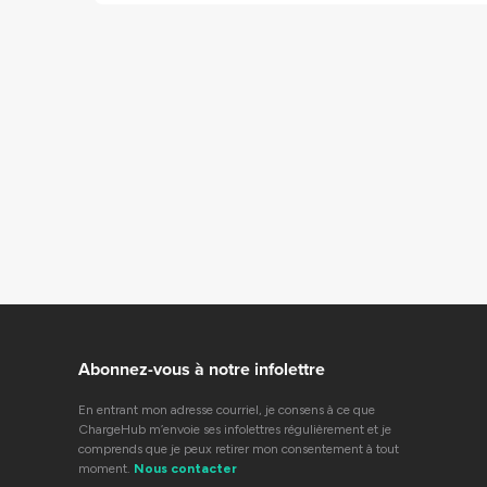
Abonnez-vous à notre infolettre
En entrant mon adresse courriel, je consens à ce que
ChargeHub m’envoie ses infolettres régulièrement et je
comprends que je peux retirer mon consentement à tout
moment.
Nous contacter