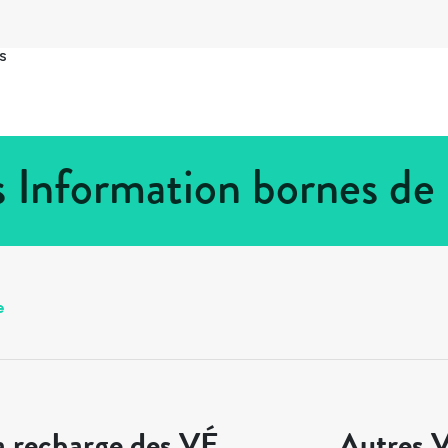
s
is Information bornes d
e
a recharge des VÉ
Autres V