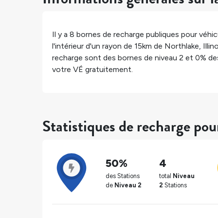
Il y a
8
bornes de recharge publiques pour véhicu
l'intérieur d'un rayon de 15km de
Northlake
,
Illin
recharge sont des bornes de niveau 2 et
0%
des
votre VÉ gratuitement.
Statistiques de recharge po
50%
4
des Stations
total
Niveau
de
Niveau 2
2
Stations