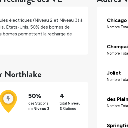
Chicago
les électriques (Niveau 2 et Niveau 3) à
ois
,
États-Unis
.
50%
des bornes de
Nombre Tota
 bornes permettent la recharge de
Champai
Nombre Total
ur Northlake
Joliet
Nombre Tota
50%
4
des Plai
des Stations
total
Niveau
Nombre Tota
de
Niveau 3
3
Stations
Springfi