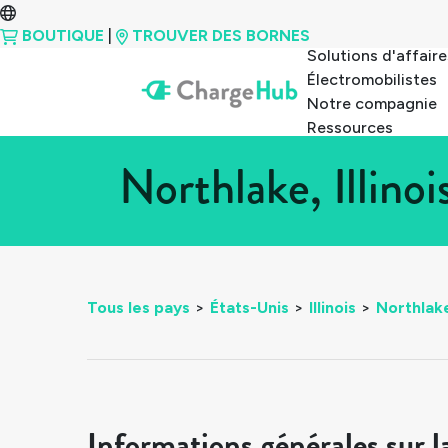
BOUTIQUE
|
TROUVER DES BORNES
Solutions d'affaire
Électromobilistes
Notre compagnie
Ressources
Northlake, Illino
Tous les pays
>
États-Unis
>
Illinois
>
Northlak
Informations générales sur l