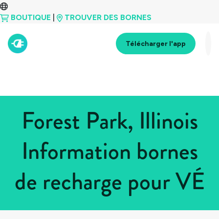
BOUTIQUE
|
TROUVER DES BORNES
Télécharger l'app
Forest Park, Illinois
Information bornes
de recharge pour VÉ
Tous les pays
>
États-Unis
>
Illinois
>
Forest Park