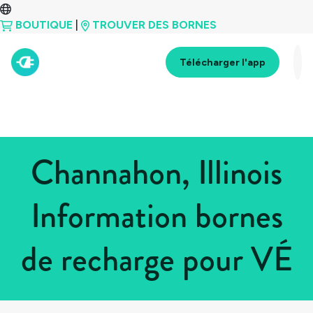
BOUTIQUE
|
TROUVER DES BORNES
Télécharger l'app
Channahon, Illinois
Information bornes
de recharge pour VÉ
Tous les pays
>
États-Unis
>
Illinois
>
Channahon