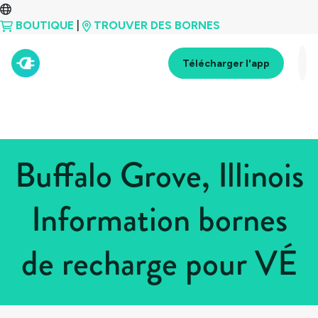
BOUTIQUE
|
TROUVER DES BORNES
Télécharger l'app
Buffalo Grove, Illinois
Information bornes
de recharge pour VÉ
Tous les pays
>
États-Unis
>
Illinois
>
Buffalo Grove