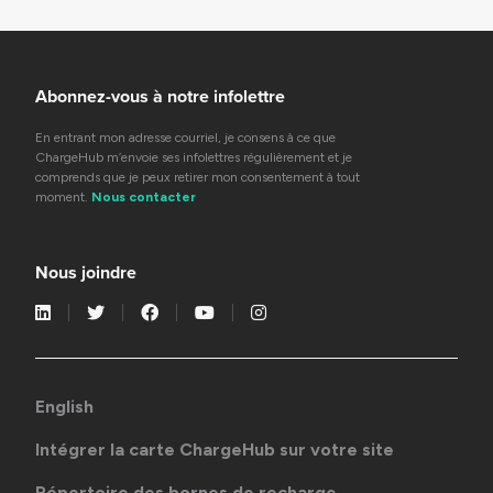
Abonnez-vous à notre infolettre
En entrant mon adresse courriel, je consens à ce que
ChargeHub m’envoie ses infolettres régulièrement et je
comprends que je peux retirer mon consentement à tout
moment.
Nous contacter
Nous joindre
English
Intégrer la carte ChargeHub sur votre site
Répertoire des bornes de recharge