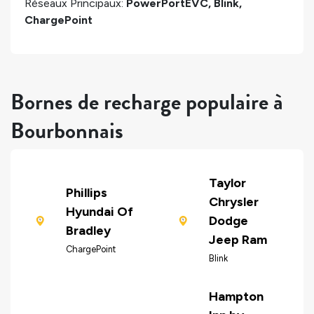
Réseaux Principaux:
PowerPortEVC, Blink,
ChargePoint
Bornes de recharge populaire à
Bourbonnais
Taylor
Phillips
Chrysler
Hyundai Of
Dodge
Bradley
Jeep Ram
ChargePoint
Blink
Hampton