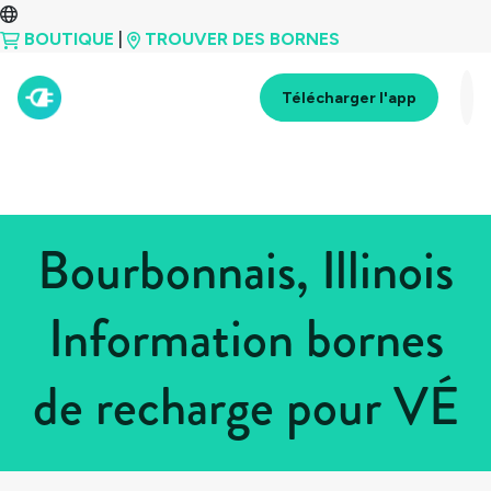
BOUTIQUE
|
TROUVER DES BORNES
Télécharger l'app
Bourbonnais, Illinois
Information bornes
de recharge pour VÉ
Tous les pays
>
États-Unis
>
Illinois
>
Bourbonnais