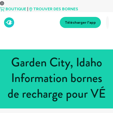
BOUTIQUE
|
TROUVER DES BORNES
Télécharger l'app
Garden City, Idaho
Information bornes
de recharge pour VÉ
Tous les pays
>
États-Unis
>
Idaho
>
Garden City