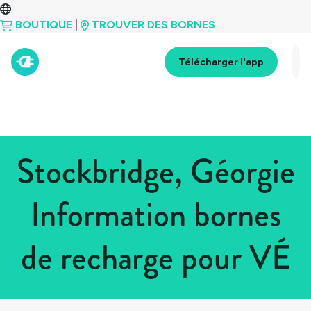
BOUTIQUE
|
TROUVER DES BORNES
Télécharger l'app
Stockbridge, Géorgie
Information bornes
de recharge pour VÉ
Tous les pays
>
États-Unis
>
Géorgie
>
Stockbridge