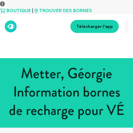
BOUTIQUE
|
TROUVER DES BORNES
Télécharger l'app
Metter, Géorgie
Information bornes
de recharge pour VÉ
Tous les pays
>
États-Unis
>
Géorgie
>
Metter