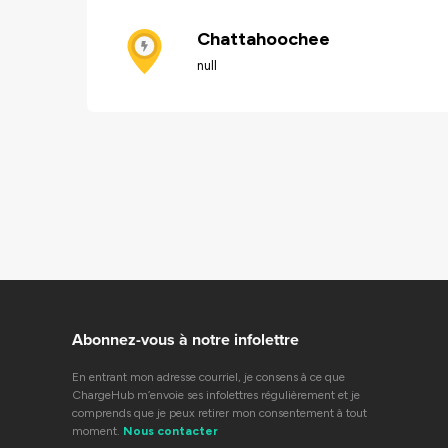
Chattahoochee
null
Abonnez-vous à notre infolettre
En entrant mon adresse courriel, je consens à ce que
ChargeHub m’envoie ses infolettres régulièrement et je
comprends que je peux retirer mon consentement à tout
moment.
Nous contacter