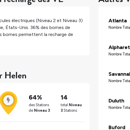
Atlanta
ules électriques (Niveau 2 et Niveau 3)
ie
,
États-Unis
.
36%
des bornes de
Nombre Tota
 bornes permettent la recharge de
Alpharet
Nombre Total
ur Helen
Savanna
Nombre Tota
64%
14
Duluth
des Stations
total
Niveau
Nombre Total
de
Niveau 3
3
Stations
Buford