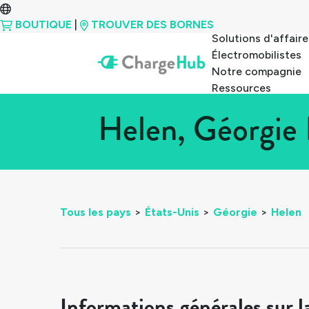
BOUTIQUE
|
TROUVER DES BORNES
Solutions d'affaire
Électromobilistes
Notre compagnie
Ressources
Helen, Géorgie 
Tous les pays
>
États-Unis
>
Géorgie
>
Helen
Informations générales sur l