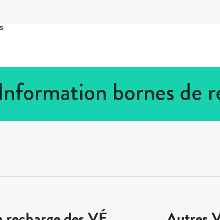
s
Information bornes de 
a recharge des VÉ
Autres V