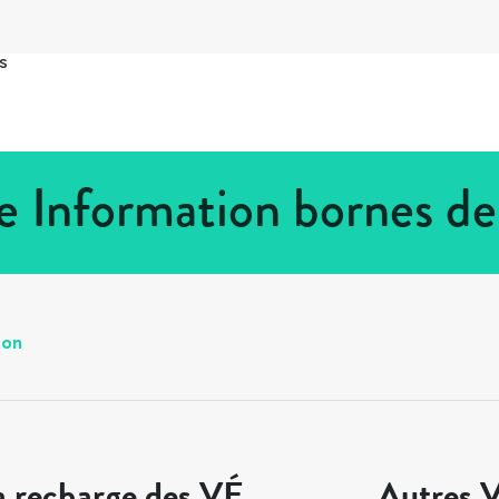
s
e Information bornes d
ton
a recharge des VÉ
Autres V