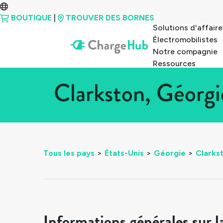
BOUTIQUE
|
TROUVER DES BORNES
Solutions d'affaire
Électromobilistes
Notre compagnie
Ressources
Clarkston, Géorgi
Tous les pays
>
États-Unis
>
Géorgie
>
Clarks
Informations générales sur l