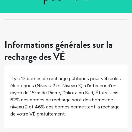
Tous les pays
>
États-Unis
>
Dakota du Sud
>
Pierre
Informations générales sur la
recharge des VÉ
Il y a
13
bornes de recharge publiques pour véhicules
électriques (Niveau 2 et Niveau 3) à l'intérieur d'un
rayon de 15km de
Pierre
,
Dakota du Sud
,
États-Unis
.
62%
des bornes de recharge sont des bornes de
niveau 2 et
46%
des bornes permettent la recharge
de votre VÉ gratuitement.