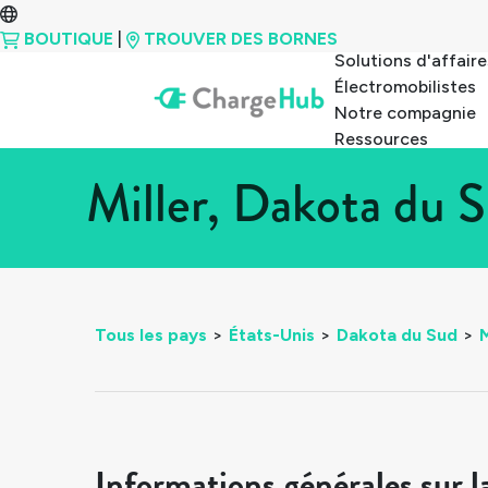
BOUTIQUE
|
TROUVER DES BORNES
Solutions d'affaire
Électromobilistes
Notre compagnie
Ressources
Miller, Dakota du 
Tous les pays
>
États-Unis
>
Dakota du Sud
>
M
Informations générales sur l