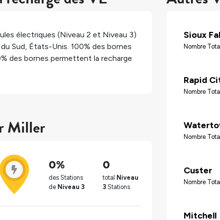
Sioux Fal
les électriques (Niveau 2 et Niveau 3)
 du Sud
,
États-Unis
.
100%
des bornes
Nombre Tota
0%
des bornes permettent la recharge
Rapid Ci
Nombre Tota
r Miller
Watert
Nombre Tota
0%
0
Custer
des Stations
total
Niveau
Nombre Tota
de
Niveau 3
3
Stations
Mitchell