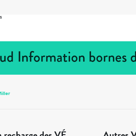
s
Sud Information bornes 
iller
a recharge des VÉ
Autres V