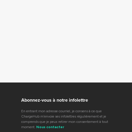
Abonnez-vous à notre infolettre
En entrant mon adresse courriel, je consens à ce que
ChargeHub m’envoie ses infolettres régulièrement et je
comprends que je peux retirer mon consentement à tout
moment.
Nous contacter