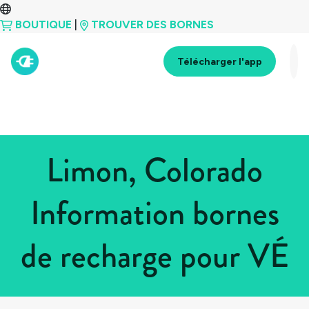
BOUTIQUE
|
TROUVER DES BORNES
Télécharger l'app
Limon, Colorado
Information bornes
de recharge pour VÉ
Tous les pays
>
États-Unis
>
Colorado
>
Limon