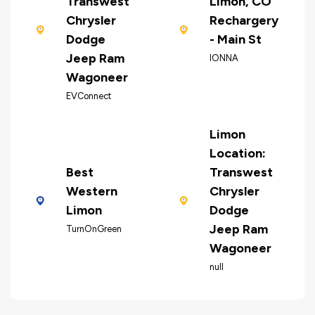
Transwest
Limon, CO
Chrysler
Rechargery
Dodge
- Main St
Jeep Ram
IONNA
Wagoneer
EVConnect
Limon
Location:
Best
Transwest
Western
Chrysler
Limon
Dodge
Jeep Ram
TurnOnGreen
Wagoneer
null