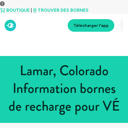
BOUTIQUE
|
TROUVER DES BORNES
Télécharger l'app
Lamar, Colorado
Information bornes
de recharge pour VÉ
Tous les pays
>
États-Unis
>
Colorado
>
Lamar