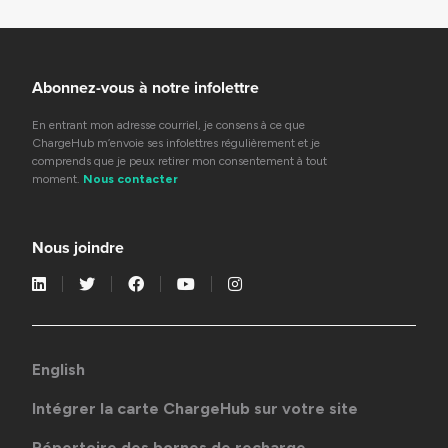
Abonnez-vous à notre infolettre
En entrant mon adresse courriel, je consens à ce que
ChargeHub m’envoie ses infolettres régulièrement et je
comprends que je peux retirer mon consentement à tout
moment.
Nous contacter
Nous joindre
English
Intégrer la carte ChargeHub sur votre site
Répertoire des bornes de recharge