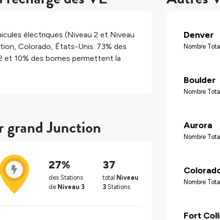
Denver
icules électriques (Niveau 2 et Niveau
tion
,
Colorado
,
États-Unis
.
73%
des
Nombre Tota
2 et
10%
des bornes permettent la
Boulder
Nombre Tota
r grand Junction
Aurora
Nombre Tota
27%
37
Colorado
des Stations
total
Niveau
Nombre Tota
de
Niveau 3
3
Stations
Fort Coll