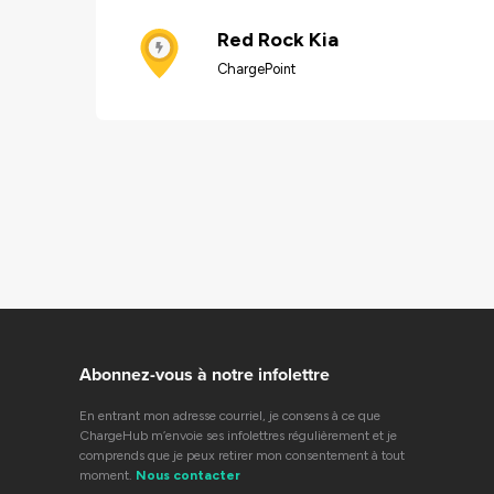
Red Rock Kia
ChargePoint
Abonnez-vous à notre infolettre
En entrant mon adresse courriel, je consens à ce que
ChargeHub m’envoie ses infolettres régulièrement et je
comprends que je peux retirer mon consentement à tout
moment.
Nous contacter