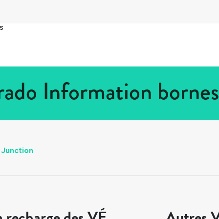
s
rado Information borne
 Junction
a recharge des VÉ
Autres V