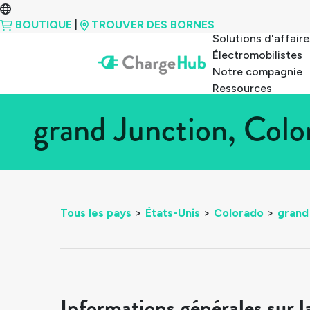
BOUTIQUE
|
TROUVER DES BORNES
Solutions d'affaire
Électromobilistes
Notre compagnie
Ressources
grand Junction, Colo
Tous les pays
>
États-Unis
>
Colorado
>
grand
Informations générales sur l