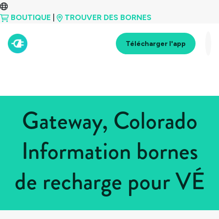
BOUTIQUE
|
TROUVER DES BORNES
Télécharger l'app
Gateway, Colorado
Information bornes
de recharge pour VÉ
Tous les pays
>
États-Unis
>
Colorado
>
Gateway