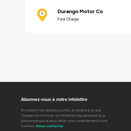
Durango Motor Co
Ford Charge
Abonnez-vous à notre infolettre
En entrant mon adresse courriel, je consens à ce que
ChargeHub m’envoie ses infolettres régulièrement et je
comprends que je peux retirer mon consentement à tout
moment.
Nous contacter