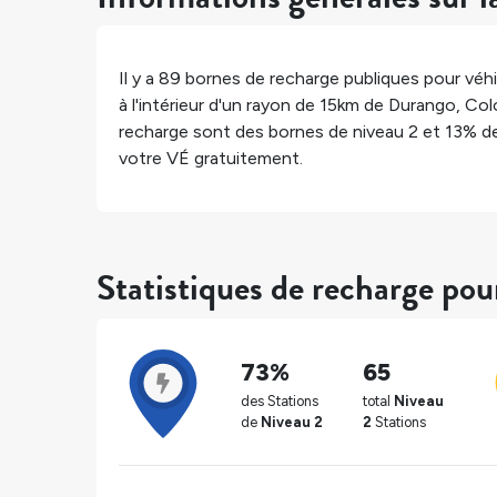
Il y a
89
bornes de recharge publiques pour véhi
à l'intérieur d'un rayon de 15km de
Durango
,
Col
recharge sont des bornes de niveau 2 et
13%
de
votre VÉ gratuitement.
Statistiques de recharge po
73%
65
des Stations
total
Niveau
de
Niveau 2
2
Stations