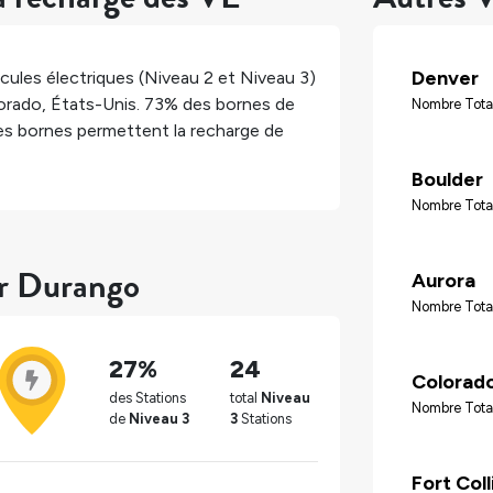
Denver
cules électriques (Niveau 2 et Niveau 3)
orado
,
États-Unis
.
73%
des bornes de
Nombre Tota
s bornes permettent la recharge de
Boulder
Nombre Tota
ur Durango
Aurora
Nombre Tota
27%
24
Colorado
des Stations
total
Niveau
Nombre Tota
de
Niveau 3
3
Stations
Fort Coll