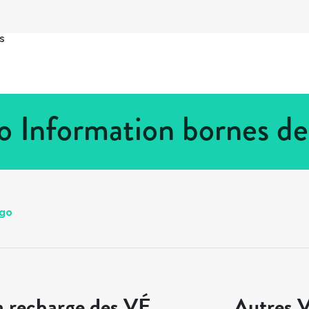
s
o Information bornes de
go
a recharge des VÉ
Autres V