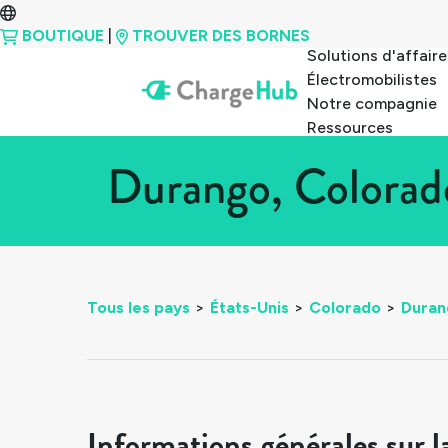
BOUTIQUE
|
TROUVER DES BORNES
Solutions d'affaire
Électromobilistes
Notre compagnie
Ressources
Durango, Colorad
Tous les pays
>
États-Unis
>
Colorado
>
Duran
Informations générales sur l