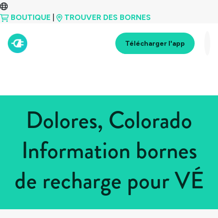
BOUTIQUE
|
TROUVER DES BORNES
Télécharger l'app
Dolores, Colorado
Information bornes
de recharge pour VÉ
Tous les pays
>
États-Unis
>
Colorado
>
Dolores