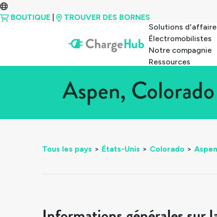
BOUTIQUE
|
TROUVER DES BORNES
Solutions d'affaire
Électromobilistes
Notre compagnie
Ressources
Aspen, Colorado
Tous les pays
>
États-Unis
>
Colorado
>
Aspe
Informations générales sur l