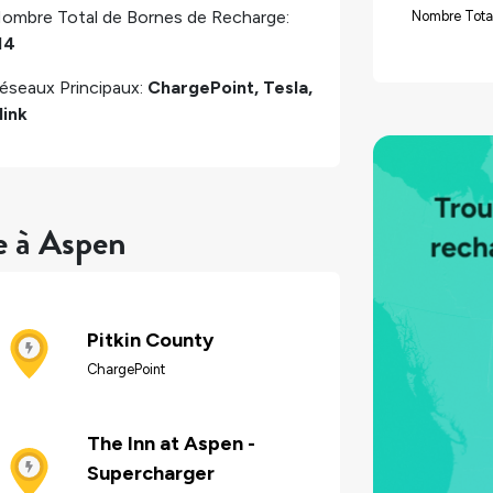
ombre Total de Bornes de Recharge:
Nombre Tota
14
éseaux Principaux:
ChargePoint, Tesla,
link
e à Aspen
Pitkin County
ChargePoint
The Inn at Aspen -
Supercharger