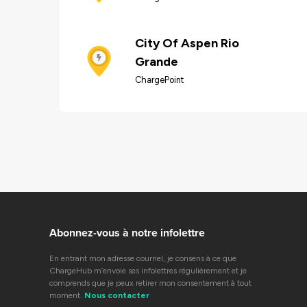
City Of Aspen Rio
Grande
ChargePoint
Abonnez-vous à notre infolettre
En entrant mon adresse courriel, je consens à ce que
ChargeHub m’envoie ses infolettres régulièrement et je
comprends que je peux retirer mon consentement à tout
moment.
Nous contacter