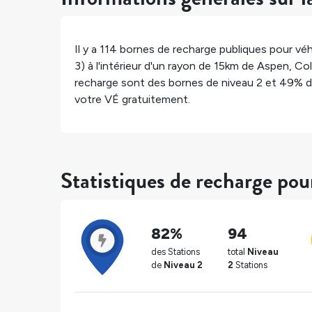
Il y a
114
bornes de recharge publiques pour véh
3) à l'intérieur d'un rayon de 15km de
Aspen
,
Co
recharge sont des bornes de niveau 2 et
49%
d
votre VÉ gratuitement.
Statistiques de recharge po
82%
94
des Stations
total
Niveau
de
Niveau 2
2
Stations