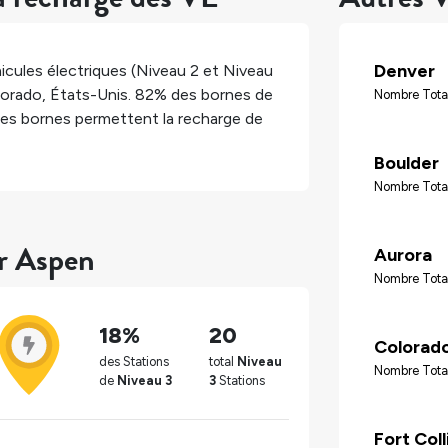
Denver
icules électriques (Niveau 2 et Niveau
lorado
,
États-Unis
.
82%
des bornes de
Nombre Tota
es bornes permettent la recharge de
Boulder
Nombre Tota
ur Aspen
Aurora
Nombre Tota
18%
20
Colorado
des Stations
total
Niveau
Nombre Tota
de
Niveau 3
3
Stations
Fort Coll