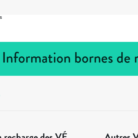
s
 Information bornes de 
n
a recharge des VÉ
Autres V