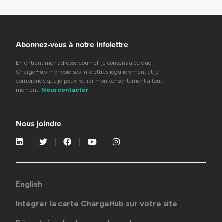
Abonnez-vous à notre infolettre
En entrant mon adresse courriel, je consens à ce que
ChargeHub m’envoie ses infolettres régulièrement et je
comprends que je peux retirer mon consentement à tout
moment.
Nous contacter
Nous joindre
English
Intégrer la carte ChargeHub sur votre site