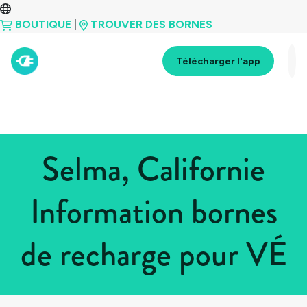
BOUTIQUE
|
TROUVER DES BORNES
Télécharger l'app
Selma, Californie
Information bornes
de recharge pour VÉ
Tous les pays
>
États-Unis
>
Californie
>
Selma