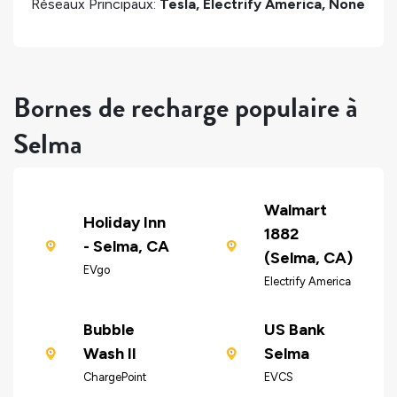
Réseaux Principaux:
Tesla, Electrify America, None
Bornes de recharge populaire à
Selma
Walmart
Holiday Inn
1882
- Selma, CA
(Selma, CA)
EVgo
Electrify America
Bubble
US Bank
Wash II
Selma
ChargePoint
EVCS