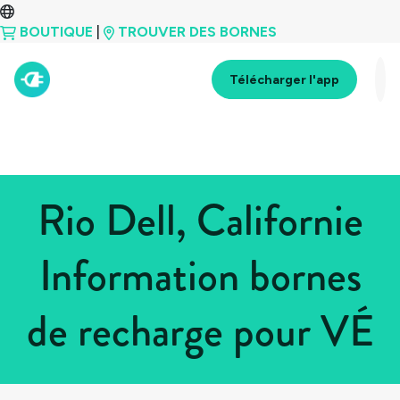
BOUTIQUE
|
TROUVER DES BORNES
Télécharger l'app
Rio Dell, Californie
Information bornes
de recharge pour VÉ
Tous les pays
>
États-Unis
>
Californie
>
Rio Dell