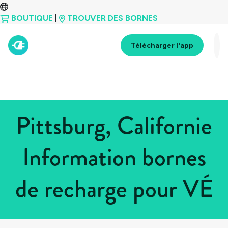
BOUTIQUE
|
TROUVER DES BORNES
Télécharger l'app
Pittsburg, Californie
Information bornes
de recharge pour VÉ
Tous les pays
>
États-Unis
>
Californie
>
Pittsburg