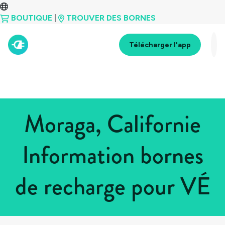
BOUTIQUE
|
TROUVER DES BORNES
Télécharger l'app
Moraga, Californie
Information bornes
de recharge pour VÉ
Tous les pays
>
États-Unis
>
Californie
>
Moraga