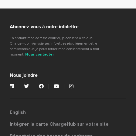
Abonnez-vous à notre infolettre
En entrant mon adresse courriel, je consens à ce que
ChargeHub m’envoie ses infolettres régulièrement et je
comprends que je peux retirer mon consentement à tout
moment.
Nous contacter
Nous joindre
English
Intégrer la carte ChargeHub sur votre site
Répertoire des bornes de recharge