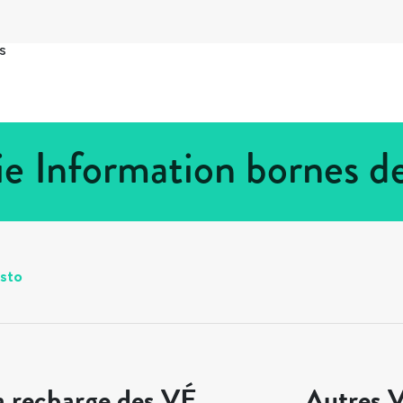
s
ie Information bornes d
sto
a recharge des VÉ
Autres V