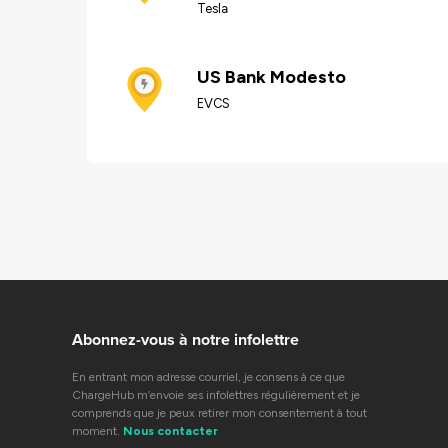
Tesla
US Bank Modesto
EVCS
Abonnez-vous à notre infolettre
En entrant mon adresse courriel, je consens à ce que
ChargeHub m’envoie ses infolettres régulièrement et je
comprends que je peux retirer mon consentement à tout
moment.
Nous contacter