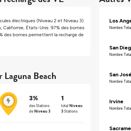
Los Ang
ules électriques (Niveau 2 et Niveau 3)
h
,
Californie
,
États-Unis
.
97%
des bornes
Nombre Tota
%
des bornes permettent la recharge de
San Die
Nombre Tota
ur Laguna Beach
San Jos
Nombre Tota
3%
1
Irvine
des Stations
total
Niveau
Nombre Tota
de
Niveau 3
3
Stations
Sacrame