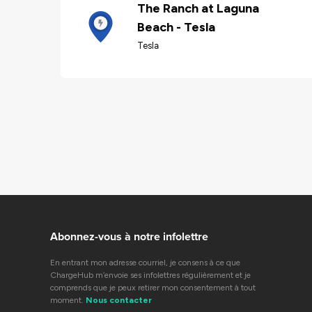
The Ranch at Laguna
Beach - Tesla
Tesla
Abonnez-vous à notre infolettre
En entrant mon adresse courriel, je consens à ce que
ChargeHub m’envoie ses infolettres régulièrement et je
comprends que je peux retirer mon consentement à tout
moment.
Nous contacter