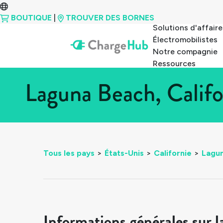
BOUTIQUE
|
TROUVER DES BORNES
Solutions d'affaire
Électromobilistes
Notre compagnie
Ressources
Laguna Beach, Califo
Tous les pays
>
États-Unis
>
Californie
>
Lagu
Informations générales sur l