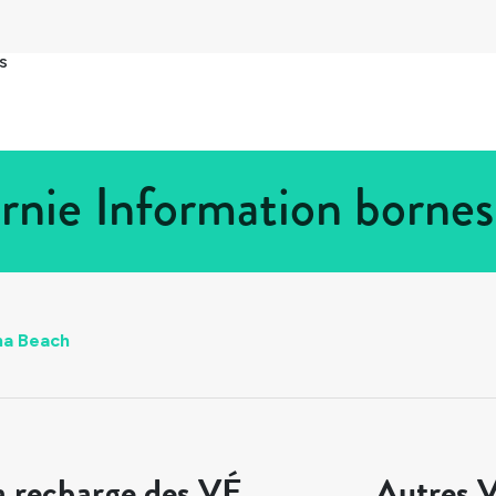
s
rnie Information borne
na Beach
a recharge des VÉ
Autres V