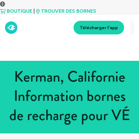
BOUTIQUE
|
TROUVER DES BORNES
Télécharger l'app
Kerman, Californie
Information bornes
de recharge pour VÉ
Tous les pays
>
États-Unis
>
Californie
>
Kerman