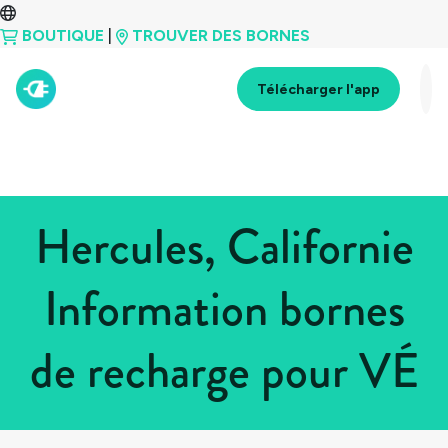
BOUTIQUE
|
TROUVER DES BORNES
Télécharger l'app
Hercules, Californie
Information bornes
de recharge pour VÉ
Tous les pays
>
États-Unis
>
Californie
>
Hercules