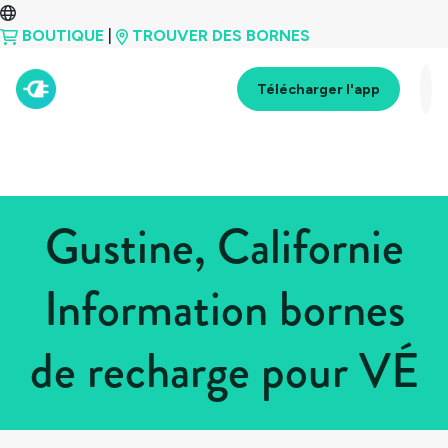
BOUTIQUE
|
TROUVER DES BORNES
Télécharger l'app
Gustine, Californie
Information bornes
de recharge pour VÉ
Tous les pays
>
États-Unis
>
Californie
>
Gustine