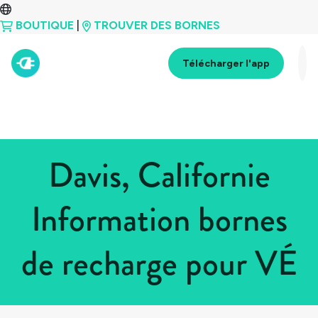
BOUTIQUE
|
TROUVER DES BORNES
Télécharger l'app
Davis, Californie
Information bornes
de recharge pour VÉ
Tous les pays
>
États-Unis
>
Californie
>
Davis